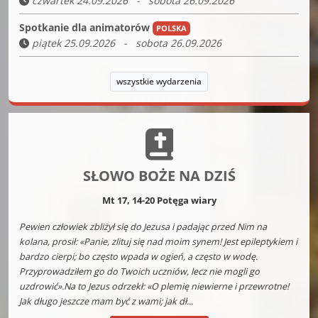
czwartek 24.09.2026 - sobota 26.09.2026
Spotkanie dla animatorów
POLSKA
piątek 25.09.2026 - sobota 26.09.2026
wszystkie wydarzenia
SŁOWO BOŻE NA DZIŚ
Mt 17, 14-20 Potęga wiary
Pewien człowiek zbliżył się do Jezusa i padając przed Nim na
kolana, prosił: «Panie, zlituj się nad moim synem! Jest epileptykiem i
bardzo cierpi; bo często wpada w ogień, a często w wodę.
Przyprowadziłem go do Twoich uczniów, lecz nie mogli go
uzdrowić».Na to Jezus odrzekł: «O plemię niewierne i przewrotne!
Jak długo jeszcze mam być z wami; jak dł...