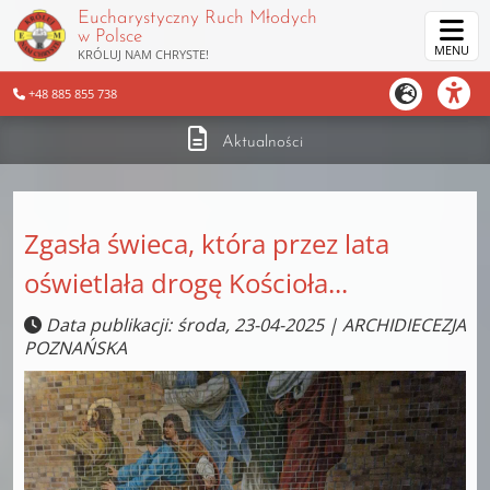
Eucharystyczny Ruch Młodych
w Polsce
MENU
KRÓLUJ NAM CHRYSTE!
+48 885 855 738
Aktualności
Zgasła świeca, która przez lata
oświetlała drogę Kościoła...
Data publikacji: środa, 23-04-2025 | ARCHIDIECEZJA
POZNAŃSKA