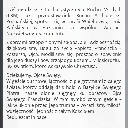
Dziś młodzież z Eucharystycznego Ruchu Młodych
(ERM), jako przedstawiciele Ruchu Archidiecezji
Poznańskiej, spotkali się w parafii Wniebowstąpienia
Pańskiego w Poznaniu na wspólnej Adoracji
Najświętszego Sakramentu.
Z sercami przepełnionymi żałobą, ale i wdzięcznością,
dziękowaliśmy Bogu za życie Papieża Franciszka –
Pasterza, Ojca. Modliliśmy się, prosząc o zbawienie
dla Jego duszy i powierzając go Bożemu Miłosierdziu.
Był światłem, które wskazywało Chrystusa.
Dziękujemy, Ojcze Święty.
W geście duchowej łączności z pielgrzymami z całego
świata, którzy oddają dziś hołd w Bazylice Świętego
Piotra, nasze dłonie sięgnęły ku obrazowi Ojca
Świętego Franciszka. W tym symbolicznym geście –
jak w ukłonie przed jego trumną – wyraziliśmy miłość,
wdzięczność i jedność z całym Kościołem.
Requiescat in pace.