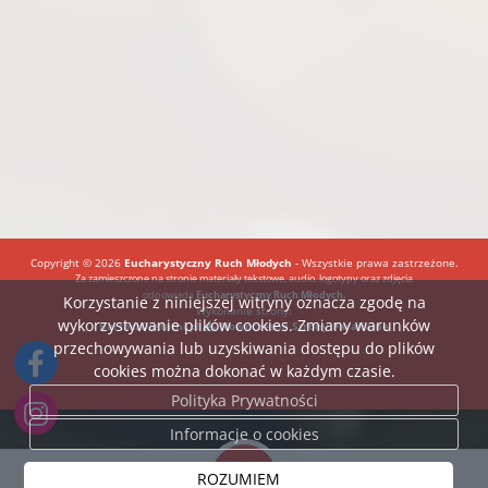
Copyright © 2026
Eucharystyczny Ruch Młodych
- Wszystkie prawa zastrzeżone.
Za zamieszczone na stronie materiały tekstowe, audio, logotypy oraz zdjęcia
odpowiada
Eucharystyczny Ruch Młodych.
Korzystanie z niniejszej witryny oznacza zgodę na
Wykonanie strony:
wykorzystywanie plików cookies. Zmiany warunków
BartoszDostatni.pl
Nowoczesne Strony Parafialne
przechowywania lub uzyskiwania dostępu do plików
cookies można dokonać w każdym czasie.
Polityka Prywatności
Informacje o cookies
ROZUMIEM