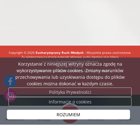
Copyright © 2026
Eucharystyczny Ruch Młodych
- Wszystkie prawa zastrzeżone.
Za zamieszczone na stronie materiały tekstowe, audio, logotypy oraz zdjęcia
odpowiada
Eucharystyczny Ruch Młodych.
Korzystanie z niniejszej witryny oznacza zgodę na
Wykonanie strony:
wykorzystywanie plików cookies. Zmiany warunków
BartoszDostatni.pl
Nowoczesne Strony Parafialne
przechowywania lub uzyskiwania dostępu do plików
cookies można dokonać w każdym czasie.
Polityka Prywatności
Informacje o cookies
ROZUMIEM
Aktualności
Diecezje
Kalendarz
Kontakt