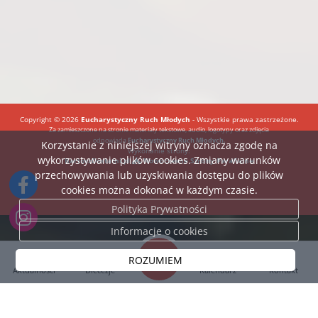
Copyright © 2026
Eucharystyczny Ruch Młodych
- Wszystkie prawa zastrzeżone.
Za zamieszczone na stronie materiały tekstowe, audio, logotypy oraz zdjęcia
odpowiada
Eucharystyczny Ruch Młodych.
Korzystanie z niniejszej witryny oznacza zgodę na
Wykonanie strony:
wykorzystywanie plików cookies. Zmiany warunków
BartoszDostatni.pl
Nowoczesne Strony Parafialne
przechowywania lub uzyskiwania dostępu do plików
cookies można dokonać w każdym czasie.
Polityka Prywatności
Informacje o cookies
ROZUMIEM
Aktualności
Diecezje
Kalendarz
Kontakt