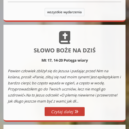
wszystkie wydarzenia
SŁOWO BOŻE NA DZIŚ
Mt 17, 14-20 Potęga wiary
Pewien człowiek zbliżył się do Jezusa i padając przed Nim na
kolana, prosił: «Panie, zlituj się nad moim synem! Jest epileptykiem i
bardzo cierpi; bo często wpada w ogień, a często w wodę.
Przyprowadziłem go do Twoich uczniów, lecz nie mogli go
uzdrowić».Na to Jezus odrzekł: «O plemię niewierne i przewrotne!
Jak długo jeszcze mam być z wami; jak dł...
Czytaj dalej