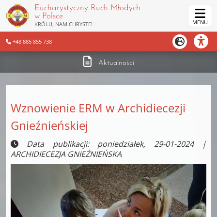
Eucharystyczny Ruch Młodych
w Polsce
MENU
KRÓLUJ NAM CHRYSTE!
+48 885 855 738
Aktualności
Wznowienie ERM w Archidiecezji
Gnieźnieńskiej
Data publikacji: poniedziałek, 29-01-2024 |
ARCHIDIECEZJA GNIEŹNIEŃSKA