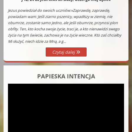
Jezus powiedział do swoich uczniów:«Zaprawdę, zaprawdę,
powiadam wam: Jeśli ziarno pszenicy, wpadłszy w ziemię, nie
obumrze, zostanie samo jedno, ale jeśli obumrze, przynosi plon
obfity. Ten, kto kocha swoje życie, traci je, a kto nienawidzi swego
życia na tym świecie, zachowa je na życie wieczne. Kto zaś chciałby
Mi służyć, niech idzie za Mną, a g...
Czytaj dalej
PAPIESKA INTENCJA