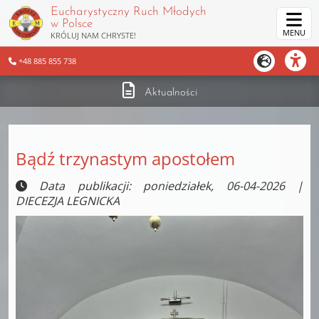
Eucharystyczny Ruch Młodych
w Polsce
MENU
KRÓLUJ NAM CHRYSTE!
+48 885 855 738
Aktualności
Bądź trzynastym apostołem
Data publikacji: poniedziałek, 06-04-2026 |
DIECEZJA LEGNICKA