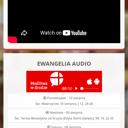
EWANGELIA AUDIO
Poniedziałek - 10 sierpnia
Św. Wawrzyniec 10 sierpnia, J 12, 24-26
Niedziela - 09 sierpnia
Św. Teresa Benedykta od Krzyża (Edyta Stein) (święto), Mt 14, 22-33
Sobota - 08 sierpnia