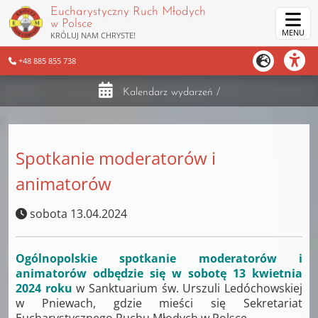
Eucharystyczny Ruch Młodych
w Polsce
MENU
KRÓLUJ NAM CHRYSTE!
+48 885 855 738
Kalendarz wydarzeń
/
Spotkanie moderatorów i
animatorów
sobota 13.04.2024
Ogólnopolskie spotkanie moderatorów i
animatorów odbędzie się w sobotę 13 kwietnia
2024 roku
w Sanktuarium św. Urszuli Ledóchowskiej
w Pniewach, gdzie mieści się Sekretariat