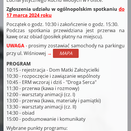
Eucharystycznego Ruchu Młodych w Polsce.
Zgłoszenia udziału w ogólnopolskim spotkaniu
do
17 marca 2024 roku
Początek o godz. 10:30 i zakończenie o godz. 15:30.
Podczas spotkania przewidziana jest przerwa na
kawę oraz obiad (posiłek płatny na miejscu).
UWAGA
- prosimy zostawiać samochody na parkingu
przy ul. Wiśniowej
→
MAPA
PROGRAM
10:15 - rejestracja - Dom Matki Założycielki
10:30 - rozpoczęcie i zawiązanie wspólnoty
10:45 - ERM wczoraj i dziś - "Droga Serca"
11:30 - przerwa (kawa i rozmowy)
12:00 - warsztaty animacji (cz. I)
13:00 - przerwa (kawa, materiały i pamiątki)
13:30 - warsztaty animacji (cz. II)
14:30 - obiad
15:00 - podsumowanie i komunikaty
Wybrane punkty programu: