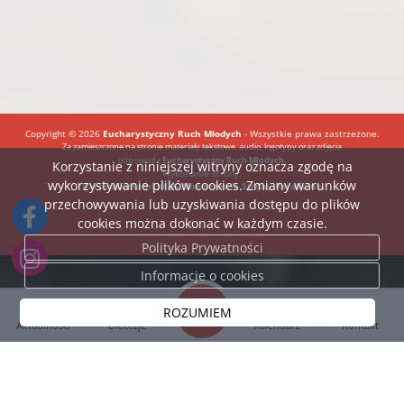
Copyright © 2026
Eucharystyczny Ruch Młodych
- Wszystkie prawa zastrzeżone.
Za zamieszczone na stronie materiały tekstowe, audio, logotypy oraz zdjęcia
odpowiada
Eucharystyczny Ruch Młodych.
Korzystanie z niniejszej witryny oznacza zgodę na
Wykonanie strony:
wykorzystywanie plików cookies. Zmiany warunków
BartoszDostatni.pl
Nowoczesne Strony Parafialne
przechowywania lub uzyskiwania dostępu do plików
cookies można dokonać w każdym czasie.
Polityka Prywatności
Informacje o cookies
ROZUMIEM
Aktualności
Diecezje
Kalendarz
Kontakt