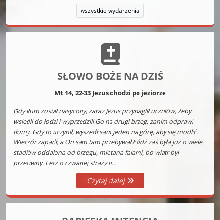
wszystkie wydarzenia
SŁOWO BOŻE NA DZIŚ
Mt 14, 22-33 Jezus chodzi po jeziorze
Gdy tłum został nasycony, zaraz Jezus przynaglił uczniów, żeby
wsiedli do łodzi i wyprzedzili Go na drugi brzeg, zanim odprawi
tłumy. Gdy to uczynił, wyszedł sam jeden na górę, aby się modlić.
Wieczór zapadł, a On sam tam przebywał.Łódź zaś była już o wiele
stadiów oddalona od brzegu, miotana falami, bo wiatr był
przeciwny. Lecz o czwartej straży n...
Czytaj dalej