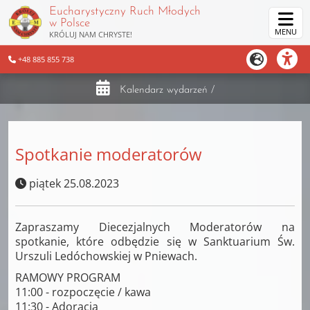
Eucharystyczny Ruch Młodych
w Polsce
MENU
KRÓLUJ NAM CHRYSTE!
+48 885 855 738
Kalendarz wydarzeń
/
Spotkanie moderatorów
piątek 25.08.2023
Zapraszamy Diecezjalnych Moderatorów na
spotkanie, które odbędzie się w Sanktuarium Św.
Urszuli Ledóchowskiej w Pniewach.
RAMOWY PROGRAM
11:00 - rozpoczęcie / kawa
11:30 - Adoracja