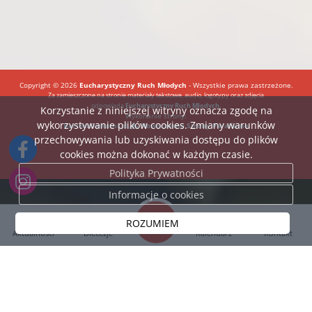
Copyright © 2026
Eucharystyczny Ruch Młodych
- Wszystkie prawa zastrzeżone.
Za zamieszczone na stronie materiały tekstowe, audio, logotypy oraz zdjęcia
odpowiada
Eucharystyczny Ruch Młodych.
Korzystanie z niniejszej witryny oznacza zgodę na
Wykonanie strony:
wykorzystywanie plików cookies. Zmiany warunków
BartoszDostatni.pl
Nowoczesne Strony Parafialne
przechowywania lub uzyskiwania dostępu do plików
cookies można dokonać w każdym czasie.
Polityka Prywatności
Informacje o cookies
ROZUMIEM
Aktualności
Diecezje
Kalendarz
Kontakt