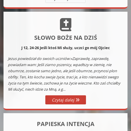
SŁOWO BOŻE NA DZIŚ
J 12, 24-26 Jeśli ktoś Mi służy, uczci go mój Ojciec
Jezus powiedział do swoich uczniów:«Zaprawdę, zaprawdę,
powiadam wam: Jeśli ziarno pszenicy, wpadłszy w ziemię, nie
obumrze, zostanie samo jedno, ale jeśli obumrze, przynosi plon
obfity. Ten, kto kocha swoje życie, traci je, a kto nienawidzi swego
życia na tym świecie, zachowa je na życie wieczne. Kto zaś chciałby
Mi służyć, niech idzie za Mną, a g...
Czytaj dalej
PAPIESKA INTENCJA