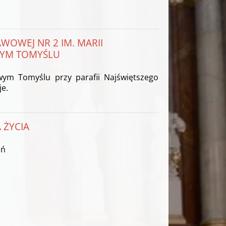
WOWEJ NR 2 IM. MARII
WYM TOMYŚLU
ym Tomyślu przy parafii Najświętszego
je.
 ŻYCIA
ań