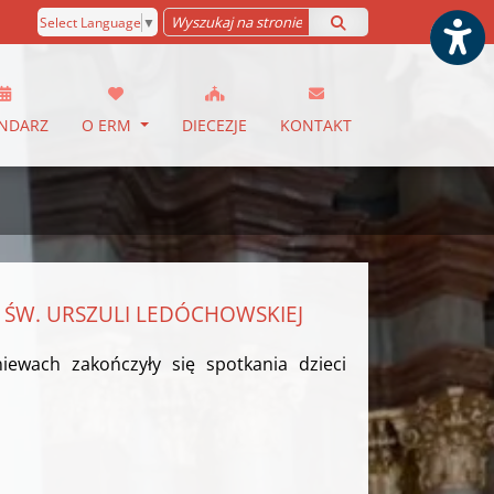
Select Language
▼
NDARZ
O ERM
DIECEZJE
KONTAKT
 ŚW. URSZULI LEDÓCHOWSKIEJ
ewach zakończyły się spotkania dzieci