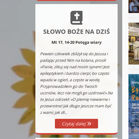
SŁOWO BOŻE NA DZIŚ
Mt 17, 14-20 Potęga wiary
Pewien człowiek zbliżył się do Jezusa i
padając przed Nim na kolana, prosił:
«Panie, zlituj się nad moim synem! Jest
epileptykiem i bardzo cierpi; bo często
wpada w ogień, a często w wodę.
Przyprowadziłem go do Twoich
uczniów, lecz nie mogli go uzdrowić».Na
to Jezus odrzekł: «O plemię niewierne i
przewrotne! Jak długo jeszcze mam być
z wami; jak dł...
Czytaj dalej