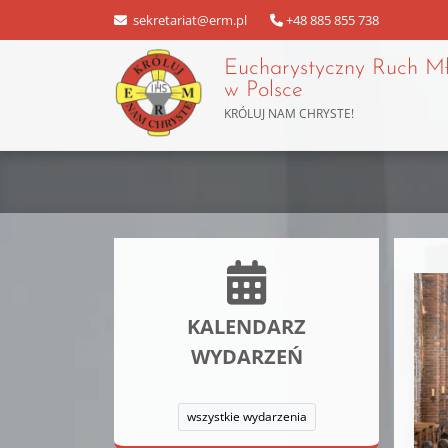
sekretariat@erm.pl
+48 885 855 738
Eucharystyczny Ruch M
w Polsce
KRÓLUJ NAM CHRYSTE!
KALENDARZ
WYDARZEŃ
wszystkie wydarzenia