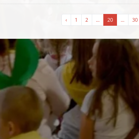
‹
1
2
...
20
...
30