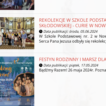
REKOLEKCJE W SZKOLE PODSTA
SKŁODOWSKIEJ - CURIE W NO
Data publikacji: środa, 05.06.2024
W Szkole Podstawowej nr. 2 w Now
Serca Pana Jezusa odbyły się rekolekc
FESTYN RODZINNY I MARSZ DLA
Data publikacji: piątek, 17.05.2024
Bądźmy Razem! 26 maja 2024r. Pozn