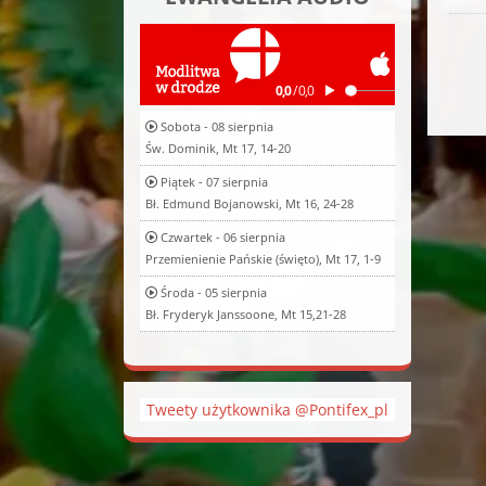
Sobota - 08 sierpnia
Św. Dominik, Mt 17, 14-20
Piątek - 07 sierpnia
Bł. Edmund Bojanowski, Mt 16, 24-28
Czwartek - 06 sierpnia
Przemienienie Pańskie (święto), Mt 17, 1-9
Środa - 05 sierpnia
Bł. Fryderyk Janssoone, Mt 15,21-28
Tweety użytkownika @Pontifex_pl